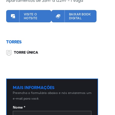
Apartamentos de 35m² a 122m² - 1 Vaga
VISITE O
BAIXAR BOOK
HOTSITE
DIGITAL
TORRES
TORRE ÚNICA
MAIS INFORMAÇÕES
Preencha o formulário abaixo e nós enviaremos um
e-mail para você.