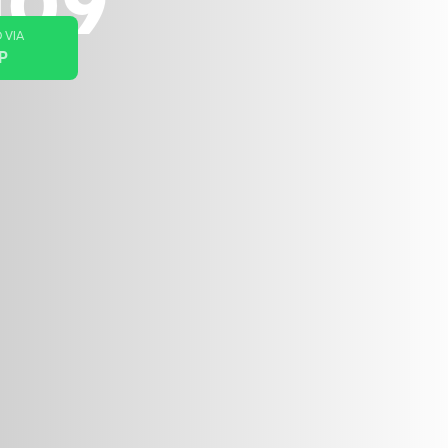
109
 VIA
P